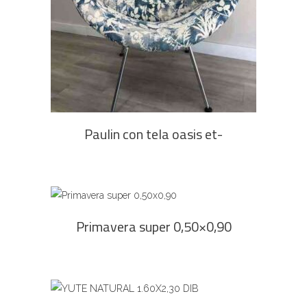
LEER MÁS
Paulin con tela oasis et-
AGREGAR AL CARRITO
Primavera super 0,50×0,90
Este
SELECCIONAR OPCIONES