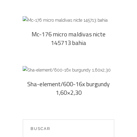
del
pueden
varias
producto
elegir
variantes.
en
Las
AGREGAR AL CARRITO
la
opciones
Mc-176 micro maldivas nicte
página
se
145713 bahia
del
pueden
producto
elegir
en
la
AGREGAR AL CARRITO
página
Sha-element/600-16x burgundy
del
1,60×2,30
producto