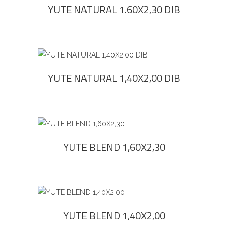
producto
YUTE NATURAL 1.60X2,30 DIB
tiene
varias
variantes.
Las
Este
SELECCIONAR OPCIONES
opciones
producto
YUTE NATURAL 1,40X2,00 DIB
se
tiene
pueden
varias
elegir
variantes.
en
Las
Este
SELECCIONAR OPCIONES
la
opciones
producto
YUTE BLEND 1,60X2,30
página
se
tiene
del
pueden
varias
producto
elegir
variantes.
en
Las
Este
SELECCIONAR OPCIONES
la
opciones
producto
YUTE BLEND 1,40X2,00
página
se
tiene