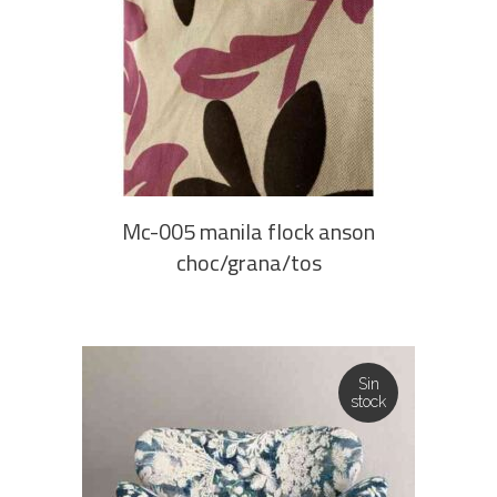
AGREGAR AL CARRITO
Mc-005 manila flock anson
choc/grana/tos
Sin
stock